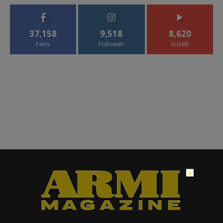
37,158
9,518
8,620
Fans
Follower
Iscritti
×