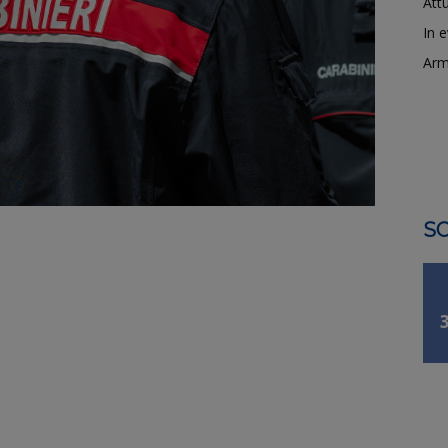
Attu
In 
Arm
SO