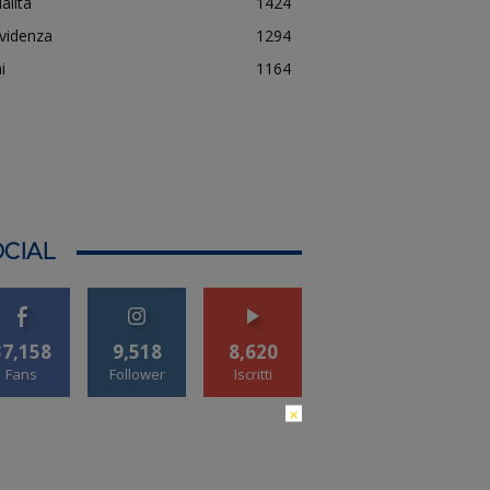
alità
1424
evidenza
1294
i
1164
CIAL
37,158
9,518
8,620
Fans
Follower
Iscritti
×