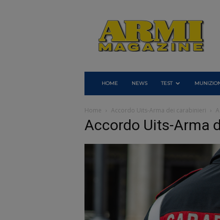
Armi
Magazine
HOME
NEWS
TEST
MUNIZION
Home
Accordo Uits-Arma dei carabinieri
A
Accordo Uits-Arma de