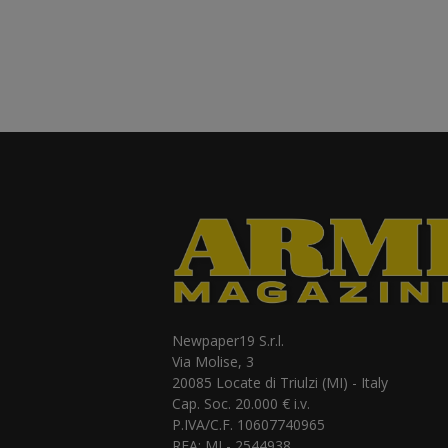
Newpaper19 S.r.l.
Via Molise, 3
20085 Locate di Triulzi (MI) - Italy
Cap. Soc. 20.000 € i.v.
P.IVA/C.F. 10607740965
REA: MI - 2544938