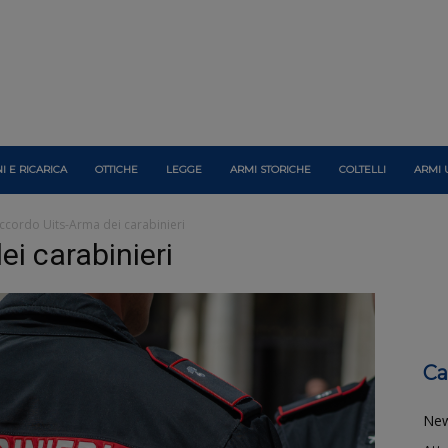
I E RICARICA
OTTICHE
LEGGE
ARMI STORICHE
COLTELLI
ARMI 
ccordo Uits-Arma dei carabinieri
i carabinieri
Ca
Ne