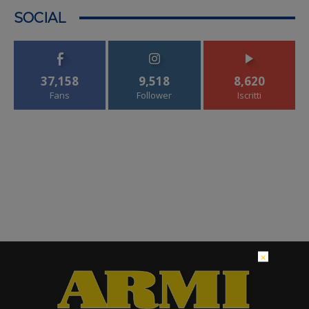
SOCIAL
37,158
9,518
8,620
Fans
Follower
Iscritti
×