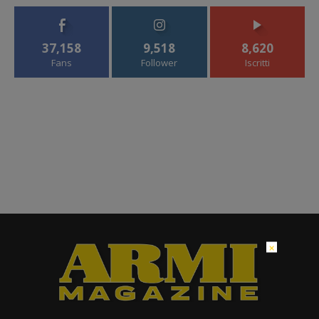
37,158
9,518
8,620
Fans
Follower
Iscritti
×