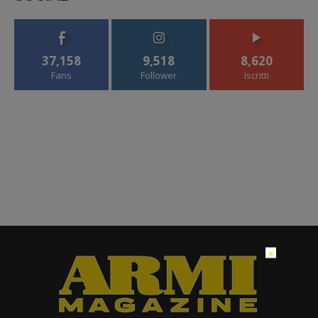
37,158
9,518
8,620
Fans
Follower
Iscritti
×