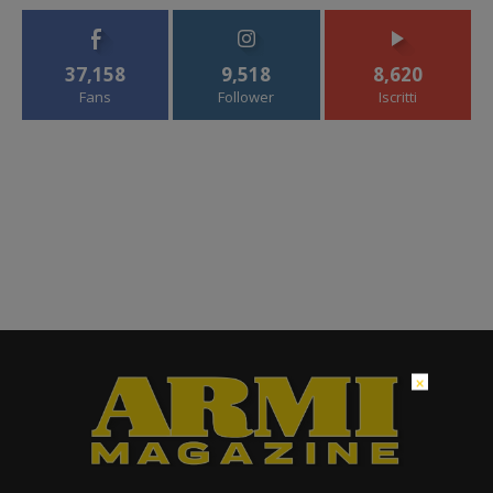
37,158
9,518
8,620
Fans
Follower
Iscritti
×