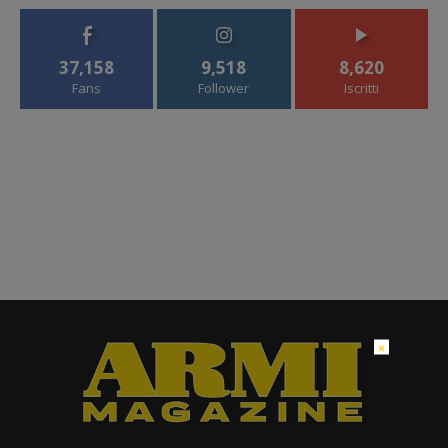
37,158
9,518
8,620
Fans
Follower
Iscritti
×