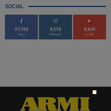
SOCIAL
37,158
9,518
8,620
Fans
Follower
Iscritti
×