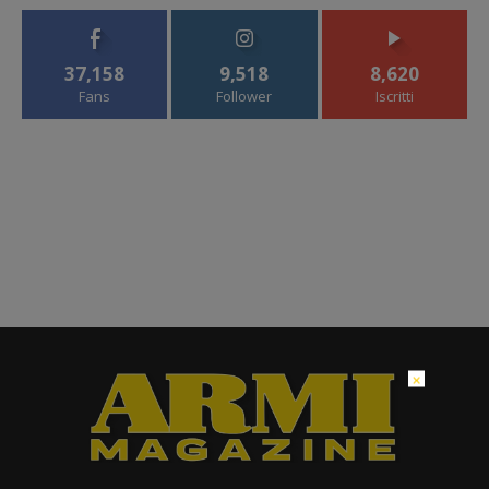
37,158
9,518
8,620
Fans
Follower
Iscritti
×