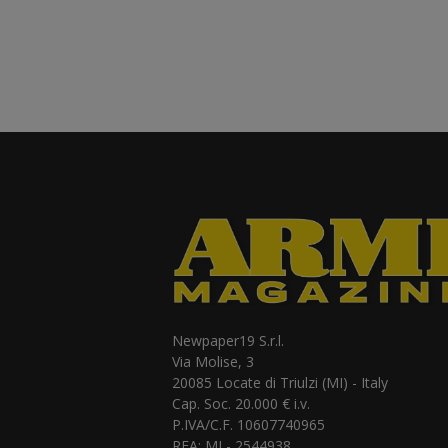
Newpaper19 S.r.l.
Via Molise, 3
20085 Locate di Triulzi (MI) - Italy
Cap. Soc. 20.000 € i.v.
P.IVA/C.F. 10607740965
REA: MI - 2544938