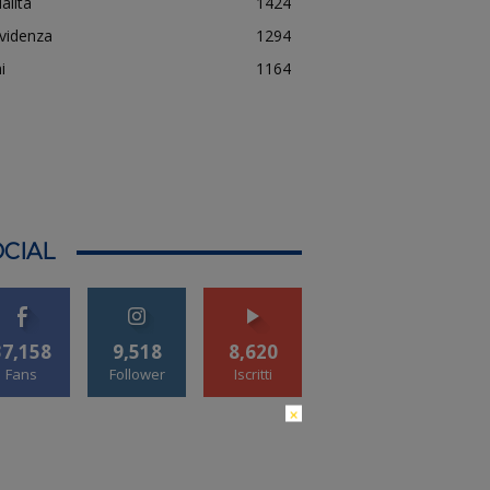
alità
1424
evidenza
1294
i
1164
CIAL
37,158
9,518
8,620
Fans
Follower
Iscritti
×