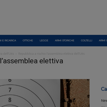
I E RICARICA
OTTICHE
LEGGE
ARMI STORICHE
COLTELLI
ARMI 
a dell’Uits
Repubblica a rischio l’assemblea elettiva dell’Uits
 l’assemblea elettiva
Ca
Ne