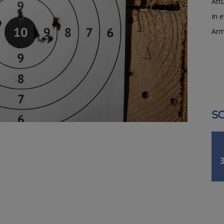
Attu
In 
Arm
SO