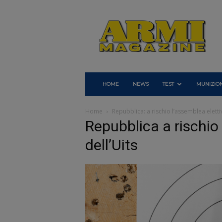
Armi
Magazine
HOME
NEWS
TEST
MUNIZION
Home
Repubblica: a rischio l’assemblea elettiv
Repubblica a rischio
dell’Uits