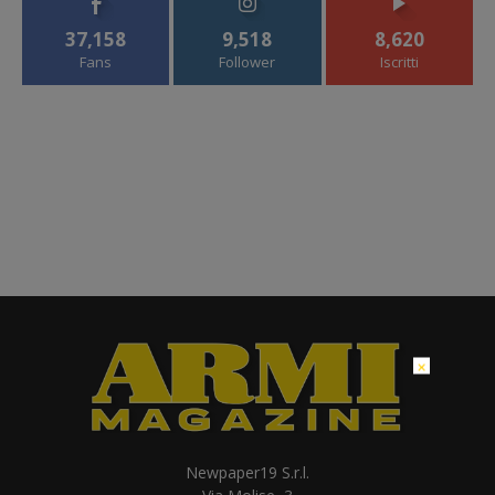
37,158
9,518
8,620
Fans
Follower
Iscritti
×
Newpaper19 S.r.l.