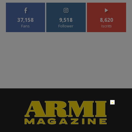
37,158
9,518
8,620
Fans
Follower
Iscritti
×