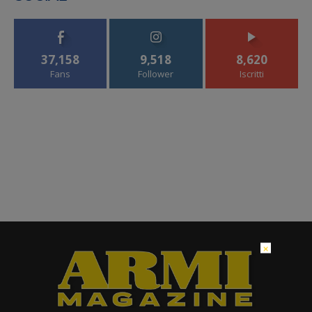
37,158
9,518
8,620
Fans
Follower
Iscritti
×