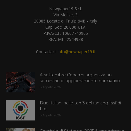
Newpaper19 S.r.l.
Via Molise, 3
20085 Locate di Triulzi (MI) - Italy
Cap. Soc. 20.000 € i.v.
P.IVA/C.F. 10607740965
REA: MI - 2544938
Contattaci:
info@newpaper19.it
A settembre Conarmi organizza un
seminario di aggiornamento normativo
6 Agosto 2026
Due italiani nelle top 3 del ranking Issf di
tiro
6 Agosto 2026