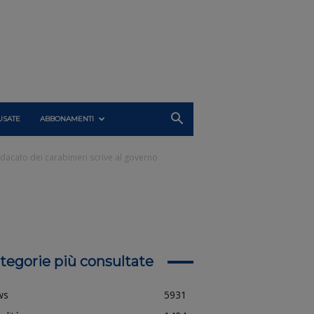
USATE
ABBONAMENTI
sindacato dei carabinieri scrive al governo
tegorie più consultate
ws
5931