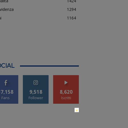
alità
1424
evidenza
1294
i
1164
CIAL
37,158
9,518
8,620
Fans
Follower
Iscritti
×