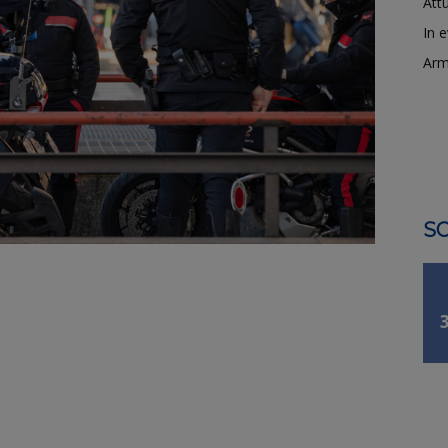
Attu
In 
Arm
SO