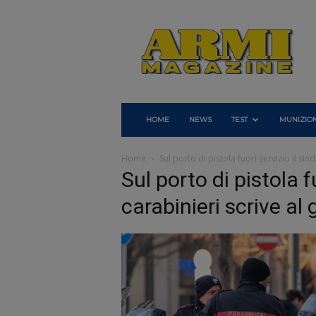
Armi
Magazine
HOME
NEWS
TEST
MUNIZION
Home
Sul porto di pistola fuori servizio il si
Sul porto di pistola f
carabinieri scrive al