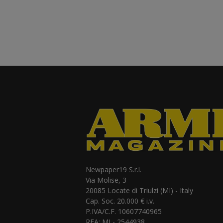
Newpaper19 S.r.l.
Via Molise, 3
20085 Locate di Triulzi (MI) - Italy
Cap. Soc. 20.000 € i.v.
P.IVA/C.F. 10607740965
REA: MI - 2544938