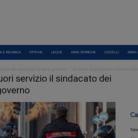
I E RICARICA
OTTICHE
LEGGE
ARMI STORICHE
COLTELLI
ARMI 
ndacato dei carabinieri scrive al governo
Sul porto di pistola fuori servizio il 
uori servizio il sindacato dei
 governo
Ca
Ne