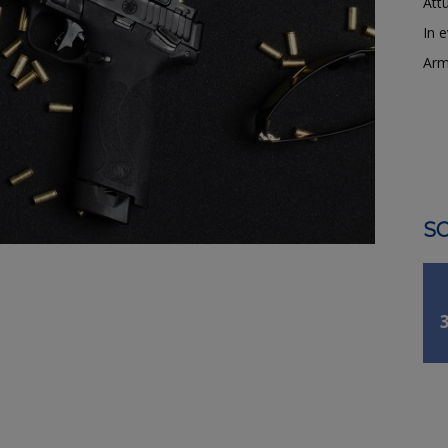
Attu
In 
Arm
SO