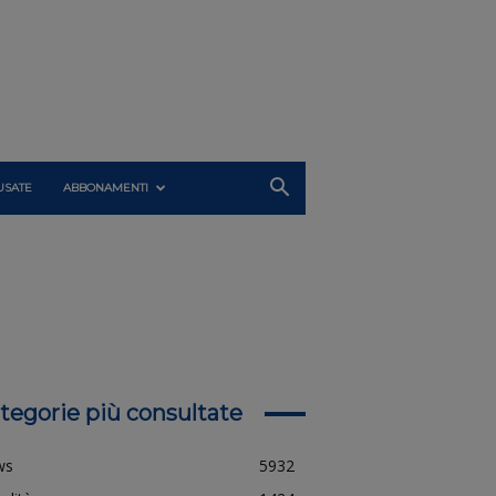
USATE
ABBONAMENTI
tegorie più consultate
ws
5932