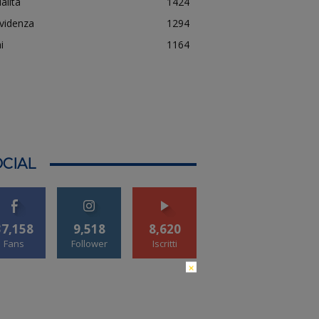
alità
1424
evidenza
1294
i
1164
CIAL
37,158
9,518
8,620
Fans
Follower
Iscritti
×