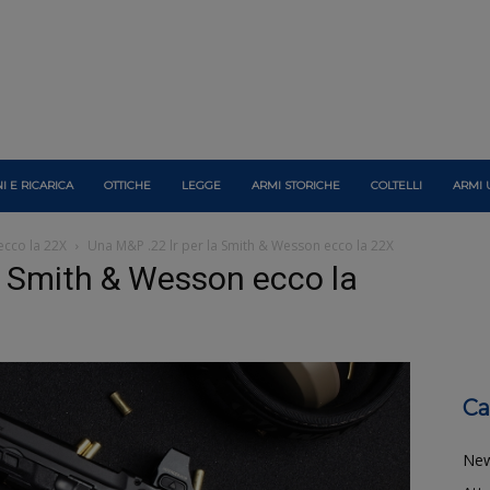
I E RICARICA
OTTICHE
LEGGE
ARMI STORICHE
COLTELLI
ARMI 
ecco la 22X
Una M&P .22 lr per la Smith & Wesson ecco la 22X
a Smith & Wesson ecco la
Ca
Ne