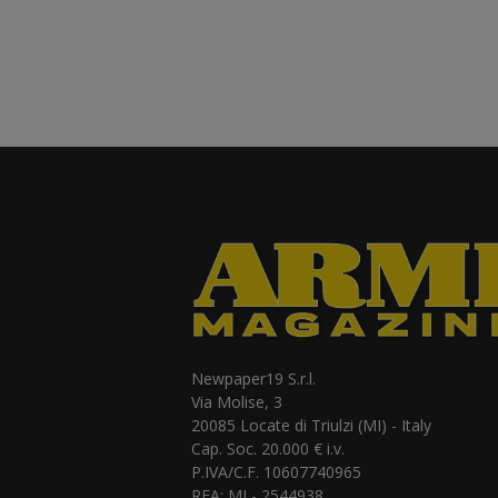
Newpaper19 S.r.l.
Via Molise, 3
20085 Locate di Triulzi (MI) - Italy
Cap. Soc. 20.000 € i.v.
P.IVA/C.F. 10607740965
REA: MI - 2544938