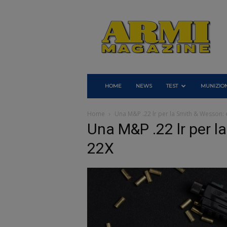
Armi
Magazine
HOME
NEWS
TEST
MUNIZION
Home
Una M&P .22 lr per la Smith & Wesson: 
Una M&P .22 lr per l
22X