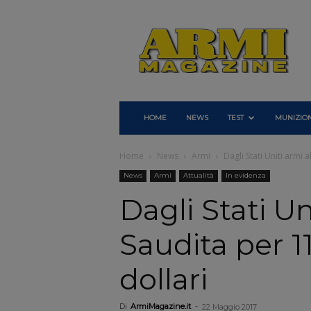
Armi
Magazine
HOME
NEWS
TEST
MUNIZION
Home
News
Armi
Dagli Stati Uniti armi a
News
Armi
Attualità
In evidenza
Dagli Stati Un
Saudita per 11
dollari
Di
ArmiMagazine.it
-
22 Maggio 2017