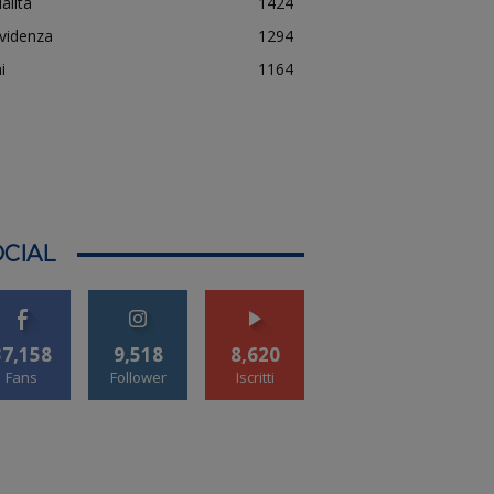
alità
1424
evidenza
1294
i
1164
CIAL
37,158
9,518
8,620
Fans
Follower
Iscritti