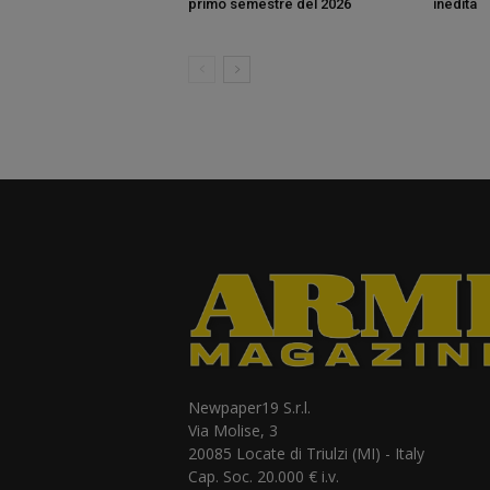
primo semestre del 2026
inedita
Newpaper19 S.r.l.
Via Molise, 3
20085 Locate di Triulzi (MI) - Italy
Cap. Soc. 20.000 € i.v.