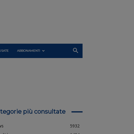
USATE
ABBONAMENTI
tegorie più consultate
ws
5932