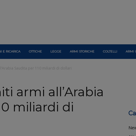
I E RICARICA
OTTICHE
LEGGE
ARMI STORICHE
COLTELLI
ARMI 
ll’Arabia Saudita per 110 miliardi di dollari
iti armi all’Arabia
0 miliardi di
Ca
Ne