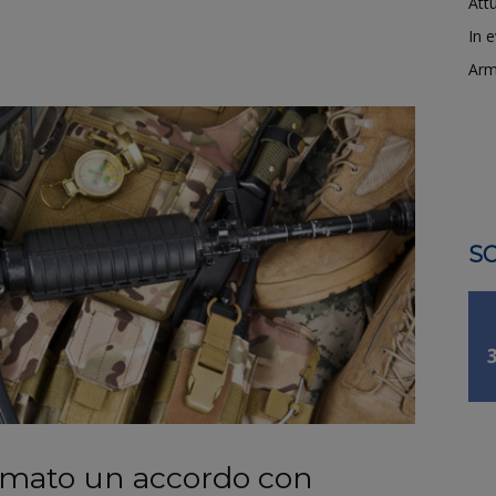
Attu
In 
Arm
SO
rmato un accordo con