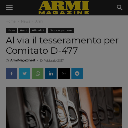
Home
News
Armi
News
Armi
Attualità
Da non perdere
Al via il tesseramento per
Comitato D-477
Di
ArmiMagazine.it
-
10 Febbraio 2017