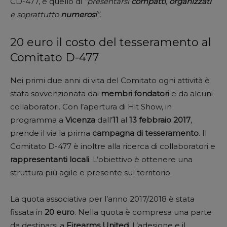
CD-477, è quello di
“presentarsi
compatti
,
organizzati
e soprattutto
numerosi
”.
20 euro il costo del tesseramento al
Comitato D-477
Nei primi due anni di vita del Comitato ogni attività è
stata sovvenzionata dai
membri
fondatori
e da alcuni
collaboratori. Con l’apertura di Hit Show, in
programma a
Vicenza
dall’
11
al
13
febbraio
2017
,
prende il via la prima
campagna
di
tesseramento
. Il
Comitato D-477 è inoltre alla ricerca di collaboratori e
rappresentanti locali
. L’obiettivo è ottenere una
struttura più agile e presente sul territorio.
La quota associativa per l’anno 2017/2018 è stata
fissata in
20
euro
. Nella quota è compresa una parte
da destinarsi a
Firearms
United
. L’adesione e il