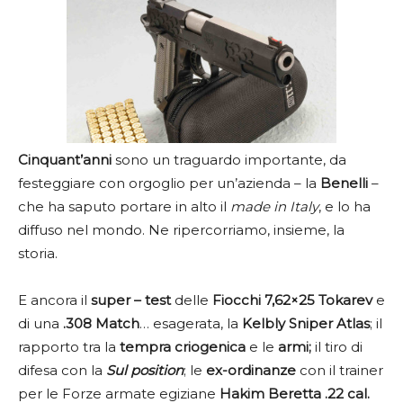
Cinquant’anni
sono un traguardo importante, da
festeggiare con orgoglio per un’azienda – la
Benelli
–
che ha saputo portare in alto il
made in Italy
, e lo ha
diffuso nel mondo. Ne ripercorriamo, insieme, la
storia.
E ancora il
super – test
delle
Fiocchi 7,62×25 Tokarev
e
di una
.308 Match
… esagerata, la
Kelbly Sniper Atlas
; il
rapporto tra la
tempra criogenica
e le
armi;
il tiro di
difesa con la
Sul position
; le
ex-ordinanze
con il trainer
per le Forze armate egiziane
Hakim Beretta .22 cal.