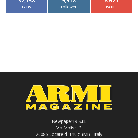
37,158
9,518
8,620
Fans
Follower
Iscritti
Newpaper19 S.r.l.
Via Molise, 3
20085 Locate di Triulzi (MI) - Italy