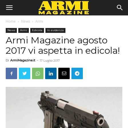
Home
News
Armi
News
Armi
Edicola
In evidenza
Armi Magazine agosto
2017 vi aspetta in edicola!
Di
ArmiMagazine.it
-
17 Luglio 2017