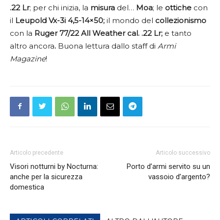
.22 Lr
; per chi inizia, la
misura
del…
Moa
; le
ottiche
con
il
Leupold Vx-3i 4,5-14×50;
il mondo del
collezionismo
con la
Ruger 77/22 All Weather cal. .22 Lr;
e tanto
altro ancora
.
Buona lettura dallo staff di
Armi
Magazine
!
Articolo precedente
Articolo successivo
Visori notturni by Nocturna:
Porto d’armi servito su un
anche per la sicurezza
vassoio d’argento?
domestica