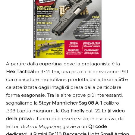
A partire dalla
copertina
, dove la protagonista è la
Hex Tactical
in 9×21 Imi, una pistola di derivazione 1911
con caricatore monofilare, prodotta dalla texana
Sti
e
caratterizzata dagli intagli di presa dalla particolare
forma esagonale. Tra le altre prove più interessanti,
segnaliamo la
Steyr Mannlicher Ssg 08 A-1
calibro
.338 Lapua magnum, la
Gsg Firefly
cal. .22 Lr (il
video
della prova
a fuoco può essere visto, in esclusiva, dai
lettori di
Armi Magazine
, grazie a un
Qr code
dedicato
), il
Rizzini Br 110 Beccaccia Light Small Action