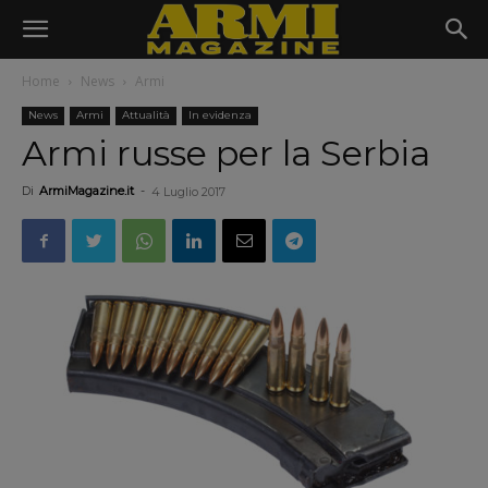
Home
News
Armi
News
Armi
Attualità
In evidenza
Armi russe per la Serbia
Di
ArmiMagazine.it
-
4 Luglio 2017