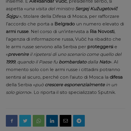
insieme. E
Aleksandar
Vučić
, presidente serbo, si
aspetta «
una visita del ministro
Sergej Kužugetovič
Šojgu
», titolare della Difesa di Mosca, per rafforzare
l’accordo che porta a
Belgrado
un numero elevato di
armi russe
. Nel corso di un’intervista a
Ria Novosti
,
l’agenzia di informazione russa, Vučić ha ribadito che
le armi russe servono alla Serbia per
proteggersi
e
«
prevenire
il ripetersi di uno scenario come quello del
1999
, quando il Paese fu
bombardato
dalla
Nato
». Al
momento solo con le armi russe i cittadini potranno
sentirsi al sicuro, perché con l’aiuto di Mosca la
difesa
della Serbia «
può
crescere
esponenzialmente
in un
solo giorno
». Lo riporta il sito specializzato Sputnik.