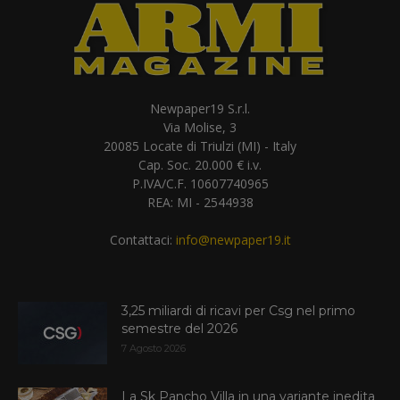
Newpaper19 S.r.l.
Via Molise, 3
20085 Locate di Triulzi (MI) - Italy
Cap. Soc. 20.000 € i.v.
P.IVA/C.F. 10607740965
REA: MI - 2544938
Contattaci:
info@newpaper19.it
3,25 miliardi di ricavi per Csg nel primo
semestre del 2026
7 Agosto 2026
La Sk Pancho Villa in una variante inedita