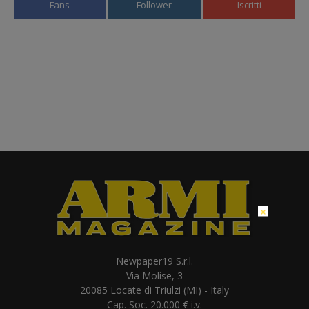
Fans
Follower
Iscritti
×
Newpaper19 S.r.l.
Via Molise, 3
20085 Locate di Triulzi (MI) - Italy
Cap. Soc. 20.000 € i.v.