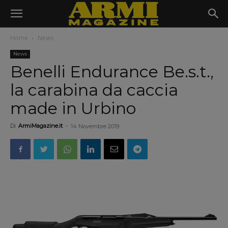
Home
News
News
Benelli Endurance Be.s.t.,
la carabina da caccia
made in Urbino
Di
ArmiMagazine.it
-
14 Novembre 2019