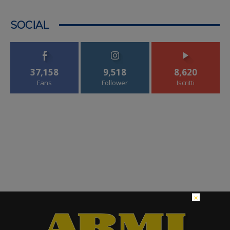
SOCIAL
37,158
9,518
8,620
Fans
Follower
Iscritti
×