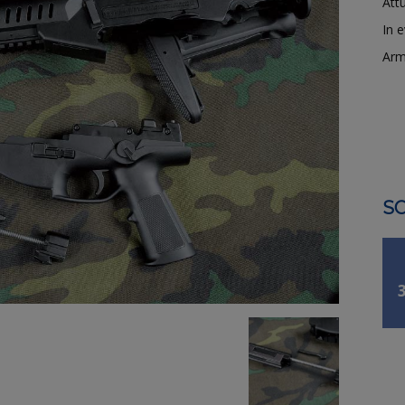
Attu
In 
Arm
SO