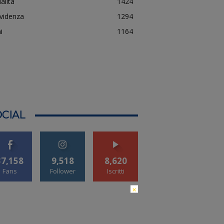
alità
1424
evidenza
1294
i
1164
CIAL
37,158
9,518
8,620
Fans
Follower
Iscritti
×