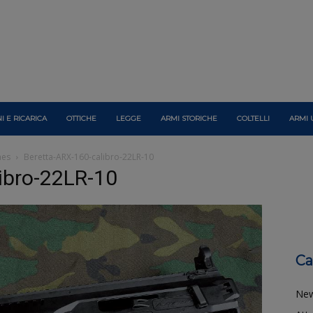
I E RICARICA
OTTICHE
LEGGE
ARMI STORICHE
COLTELLI
ARMI 
mes
Beretta-ARX-160-calibro-22LR-10
ibro-22LR-10
Ca
Ne