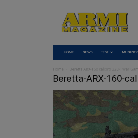
Armi
Magazine
HOME
NEWS
TEST
MUNIZION
Home
Beretta ARX-160 calibro 22LR: War Ga
Beretta-ARX-160-cal