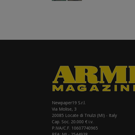
Newpaper19 S.r.l.
Via Molise, 3
20085 Locate di Triulzi (MI) - Italy
Cap. Soc. 20.000 € i.v.
P.IVA/C.F. 10607740965
REA: MI - 2544938