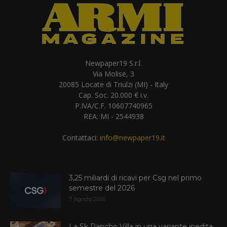
Newpaper19 S.r.l.
Via Molise, 3
20085 Locate di Triulzi (MI) - Italy
Cap. Soc. 20.000 € i.v.
P.IVA/C.F. 10607740965
REA: MI - 2544938
Contattaci:
info@newpaper19.it
3,25 miliardi di ricavi per Csg nel primo
semestre del 2026
7 Agosto 2026
La Sk Pancho Villa in una variante inedita