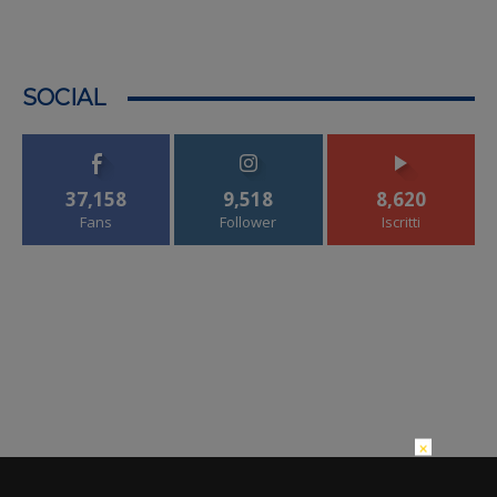
SOCIAL
37,158
9,518
8,620
Fans
Follower
Iscritti
×