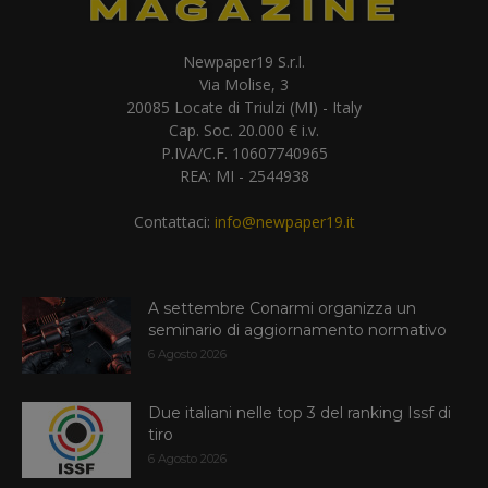
Newpaper19 S.r.l.
Via Molise, 3
20085 Locate di Triulzi (MI) - Italy
Cap. Soc. 20.000 € i.v.
P.IVA/C.F. 10607740965
REA: MI - 2544938
Contattaci:
info@newpaper19.it
A settembre Conarmi organizza un
seminario di aggiornamento normativo
6 Agosto 2026
Due italiani nelle top 3 del ranking Issf di
tiro
6 Agosto 2026