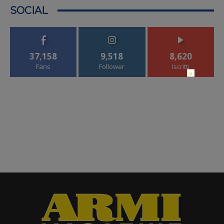
SOCIAL
37,158
9,518
8,620
Fans
Follower
Iscritti
×