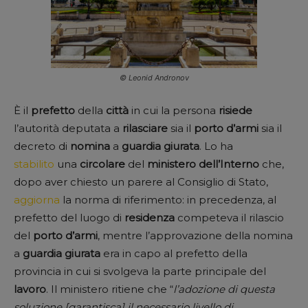
© Leonid Andronov
È il
prefetto
della
città
in cui la persona
risiede
l’autorità deputata a
rilasciare
sia il
porto d’armi
sia il
decreto di
nomina
a
guardia
giurata
. Lo ha
stabilito
una
circolare
del
ministero dell’Interno
che,
dopo aver chiesto un parere al Consiglio di Stato,
aggiorna
la norma di riferimento: in precedenza, al
prefetto del luogo di
residenza
competeva il rilascio
del
porto d’armi
, mentre l’approvazione della nomina
a
guardia giurata
era in capo al prefetto della
provincia in cui si svolgeva la parte principale del
lavoro
. Il ministero ritiene che “
l’adozione di questa
soluzione [garantisca] il necessario livello di