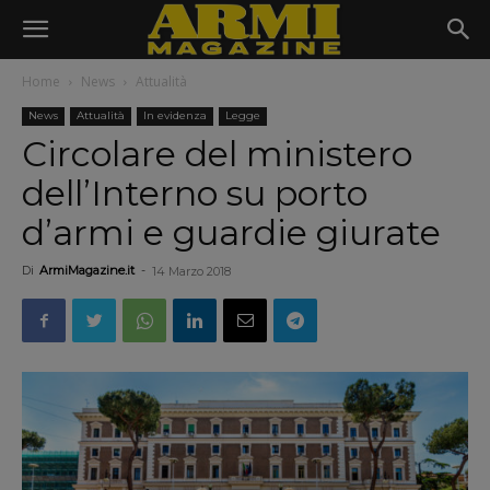
Home
News
Attualità
News
Attualità
In evidenza
Legge
Circolare del ministero
dell’Interno su porto
d’armi e guardie giurate
Di
ArmiMagazine.it
-
14 Marzo 2018