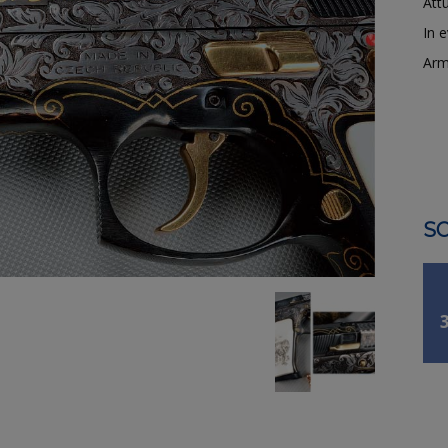
Attu
In 
Arm
SO