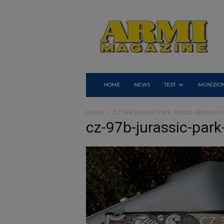
Armi
Magazine
HOME
NEWS
TEST
MUNIZION
Home
CZ 97B Jurassic Park, tributo alla ricer
cz-97b-jurassic-park