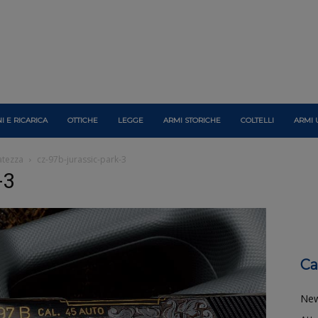
I E RICARICA
OTTICHE
LEGGE
ARMI STORICHE
COLTELLI
ARMI 
catezza
cz-97b-jurassic-park-3
-3
Ca
Ne