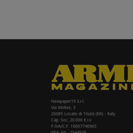
Newpaper19 S.r.l.
Via Molise, 3
20085 Locate di Triulzi (MI) - Italy
Cap. Soc. 20.000 € i.v.
P.IVA/C.F. 10607740965
REA: MI - 2544938