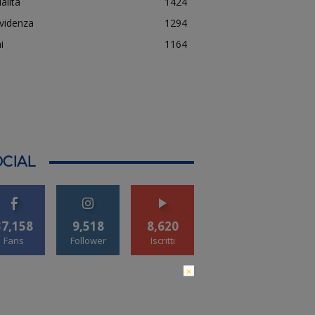
alità
1424
evidenza
1294
i
1164
CIAL
37,158
9,518
8,620
Fans
Follower
Iscritti
×