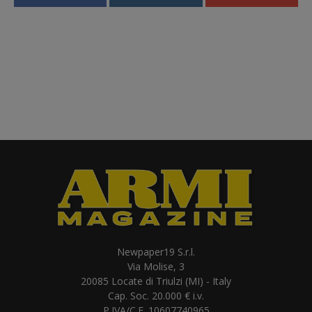
Newpaper19 S.r.l.
Via Molise, 3
20085 Locate di Triulzi (MI) - Italy
Cap. Soc. 20.000 € i.v.
P.IVA/C.F. 10607740965