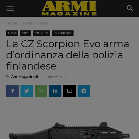
Home
News
Armi
News
Armi
Attualità
In evidenza
La CZ Scorpion Evo arma
d’ordinanza della polizia
finlandese
Di
ArmiMagazine.it
-
11 Ottobre 2018