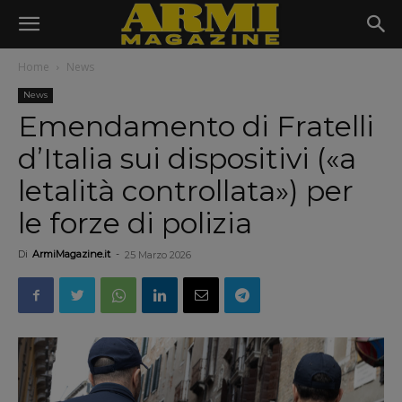
Home
News
News
Emendamento di Fratelli
d’Italia sui dispositivi («a
letalità controllata») per
le forze di polizia
Di
ArmiMagazine.it
-
25 Marzo 2026