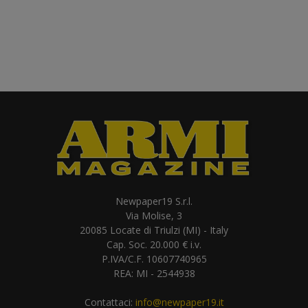
Newpaper19 S.r.l.
Via Molise, 3
20085 Locate di Triulzi (MI) - Italy
Cap. Soc. 20.000 € i.v.
P.IVA/C.F. 10607740965
REA: MI - 2544938
Contattaci:
info@newpaper19.it