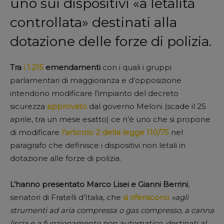
uno sui dispositivi «a letalità
controllata» destinati alla
dotazione delle forze di polizia.
Tra
i 1.215
emendamenti
con i quali i gruppi
parlamentari di maggioranza e d’opposizione
intendono modificare l’impianto del decreto
sicurezza
approvato
dal governo Meloni (scade il 25
aprile, tra un mese esatto) ce n’è uno che si propone
di modificare
l’articolo 2 della legge 110/75
nel
paragrafo che definisce i dispositivi non letali in
dotazione alle forze di polizia.
L’hanno presentato Marco Lisei e Gianni Berrini
,
senatori di Fratelli d’Italia, che
si riferiscono
«agli
strumenti ad aria compressa o gas compresso, a canna
liscia e a funzionamento non automatico, destinati al