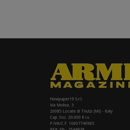
Newpaper19 S.r.l.
Via Molise, 3
20085 Locate di Triulzi (MI) - Italy
Cap. Soc. 20.000 € i.v.
P.IVA/C.F. 10607740965
REA: MI - 2544938