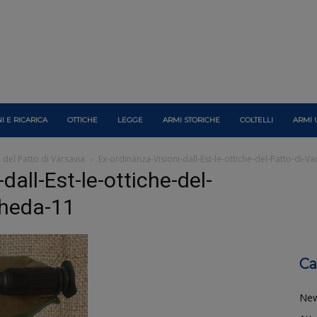
I E RICARICA
OTTICHE
LEGGE
ARMI STORICHE
COLTELLI
ARMI 
e del Patto di Varsavia
Ex-ordinanza-Visioni-dall-Est-le-ottiche-del-Patto-di-V
dall-Est-le-ottiche-del-
cheda-11
Ca
Ne