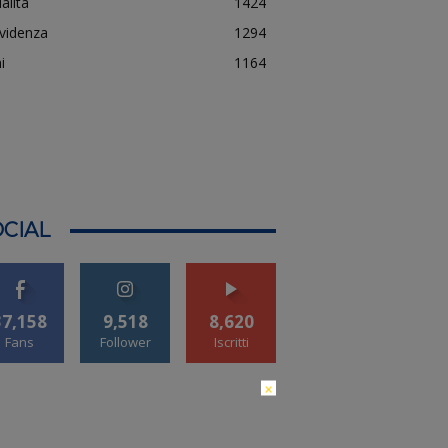
alità
1424
evidenza
1294
i
1164
CIAL
37,158
9,518
8,620
Fans
Follower
Iscritti
×