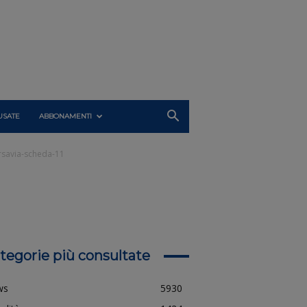
USATE
ABBONAMENTI
arsavia-scheda-11
tegorie più consultate
ws
5930