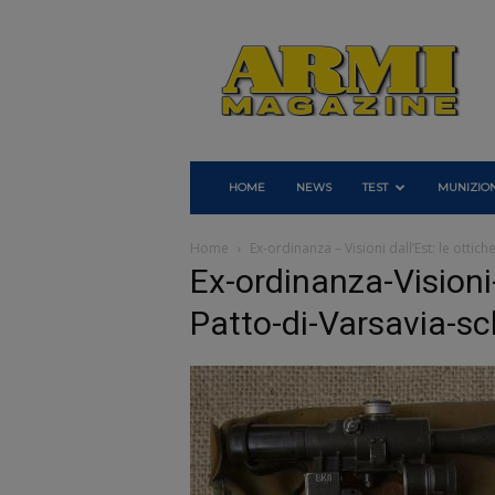
Armi
Magazine
HOME
NEWS
TEST
MUNIZION
Home
Ex-ordinanza – Visioni dall’Est: le ottich
Ex-ordinanza-Visioni-
Patto-di-Varsavia-s