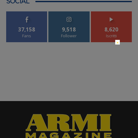
SOCIAL
37,158
9,518
8,620
Fans
Follower
Iscritti
×