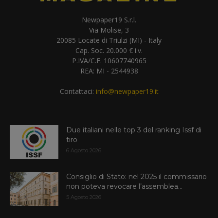
Newpaper19 S.r.l.
Via Molise, 3
20085 Locate di Triulzi (MI) - Italy
Cap. Soc. 20.000 € i.v.
P.IVA/C.F. 10607740965
REA: MI - 2544938
Contattaci:
info@newpaper19.it
Due italiani nelle top 3 del ranking Issf di
tiro
6 Agosto 2026
Consiglio di Stato: nel 2025 il commissario
non poteva revocare l’assemblea...
5 Agosto 2026