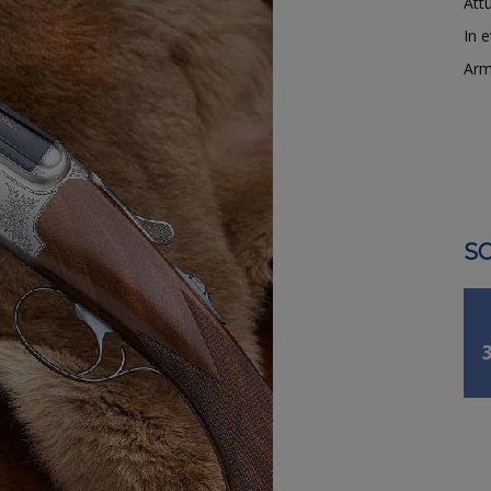
Attu
In 
Arm
SO