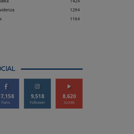
alità
1424
evidenza
1294
i
1164
CIAL
37,158
9,518
8,620
Fans
Follower
Iscritti