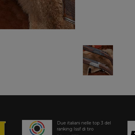
Due italiani nelle top 3 del
ranking Issf di tiro