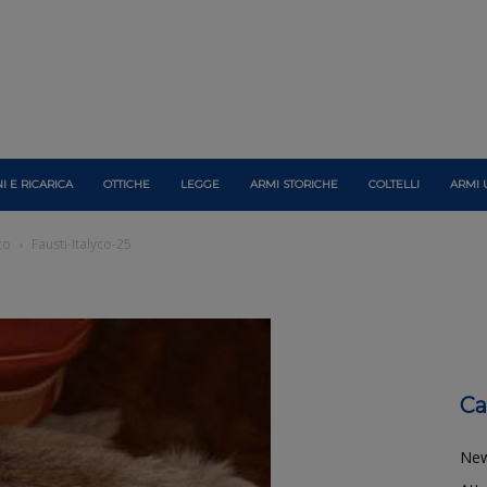
I E RICARICA
OTTICHE
LEGGE
ARMI STORICHE
COLTELLI
ARMI 
co
Fausti-Italyco-25
Ca
Ne