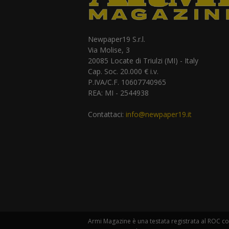
Newpaper19 S.r.l.
Via Molise, 3
20085 Locate di Triulzi (MI) - Italy
Cap. Soc. 20.000 € i.v.
P.IVA/C.F. 10607740965
REA: MI - 2544938
Contattaci:
info@newpaper19.it
Armi Magazine è una testata registrata al ROC con