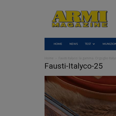
Armi
Magazine
HOME
NEWS
TEST
MUNIZION
Home
Fausti Italyco: la gamma. Orgoglio Italy
Fausti-Italyco-25