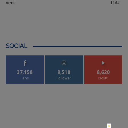
Armi
1164
SOCIAL
37,158
9,518
8,620
Fans
Follower
Iscritti
×