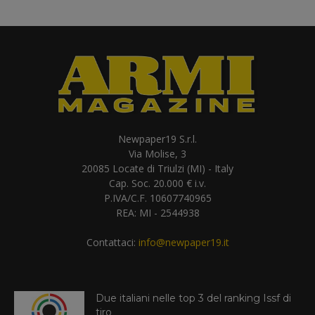
Newpaper19 S.r.l.
Via Molise, 3
20085 Locate di Triulzi (MI) - Italy
Cap. Soc. 20.000 € i.v.
P.IVA/C.F. 10607740965
REA: MI - 2544938
Contattaci:
info@newpaper19.it
Due italiani nelle top 3 del ranking Issf di
tiro