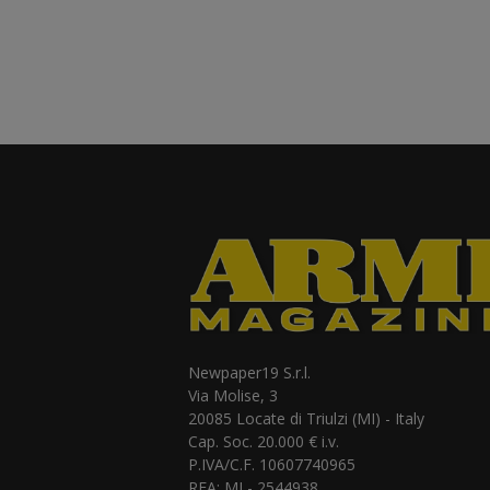
Newpaper19 S.r.l.
Via Molise, 3
20085 Locate di Triulzi (MI) - Italy
Cap. Soc. 20.000 € i.v.
P.IVA/C.F. 10607740965
REA: MI - 2544938