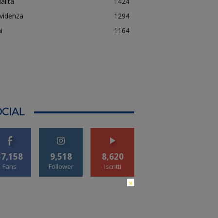
alità
1424
evidenza
1294
i
1164
CIAL
37,158
9,518
8,620
Fans
Follower
Iscritti
×