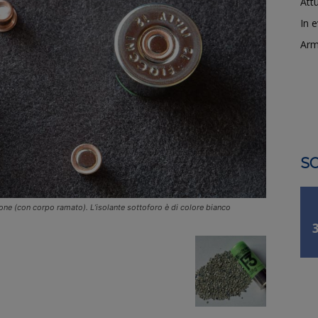
Attu
In 
Arm
SO
zione (con corpo ramato). L’isolante sottoforo è di colore bianco