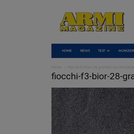
Armi
Magazine
HOME
NEWS
TEST
MUNIZION
Home
Fiocchi F3 Bior 28 grammi, biorientabil
fiocchi-f3-bior-28-g