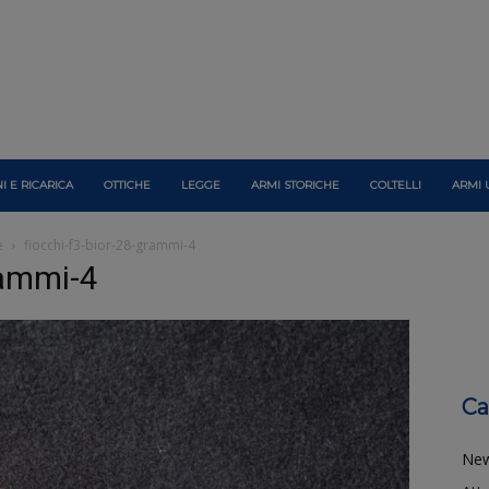
I E RICARICA
OTTICHE
LEGGE
ARMI STORICHE
COLTELLI
ARMI 
e
fiocchi-f3-bior-28-grammi-4
rammi-4
Ca
Ne