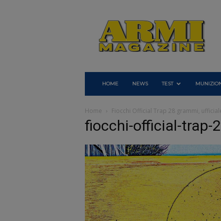
Armi
Magazine
HOME
NEWS
TEST
MUNIZION
Home
Fiocchi Official Trap 28 grammi, ufficial
fiocchi-official-tra