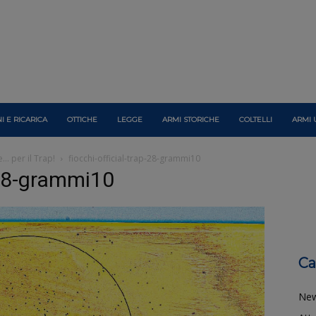
I E RICARICA
OTTICHE
LEGGE
ARMI STORICHE
COLTELLI
ARMI 
e… per il Trap!
fiocchi-official-trap-28-grammi10
p-28-grammi10
Ca
Ne