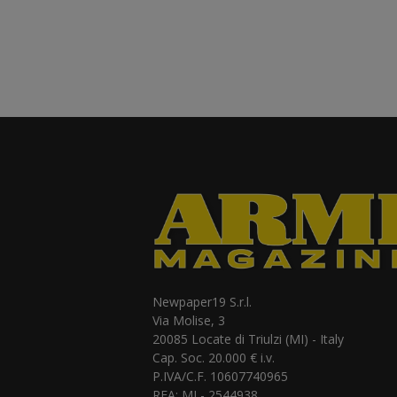
Newpaper19 S.r.l.
Via Molise, 3
20085 Locate di Triulzi (MI) - Italy
Cap. Soc. 20.000 € i.v.
P.IVA/C.F. 10607740965
REA: MI - 2544938