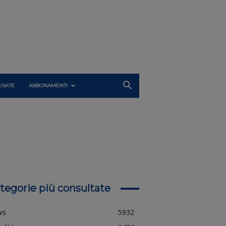
USATE
ABBONAMENTI
tegorie più consultate
ws
5932