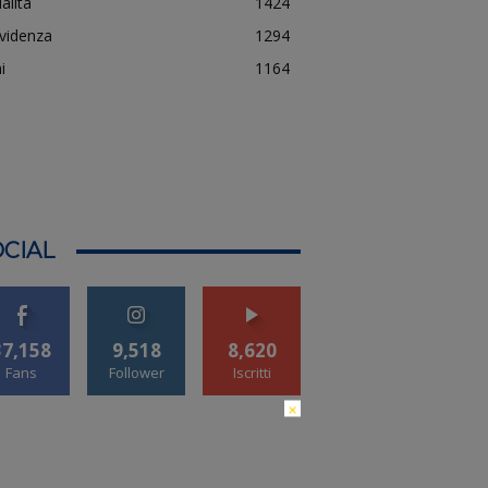
alità
1424
evidenza
1294
i
1164
CIAL
37,158
9,518
8,620
Fans
Follower
Iscritti
×