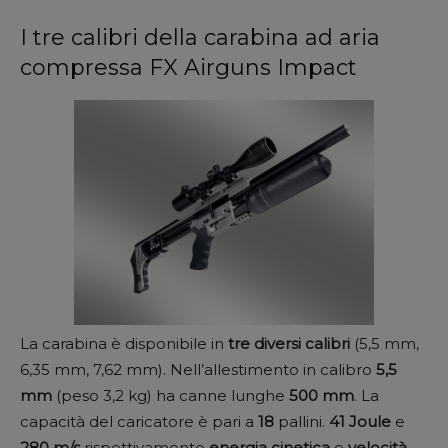
I tre calibri della carabina ad aria
compressa FX Airguns Impact
La carabina è disponibile in
tre diversi calibri
(5,5 mm,
6,35 mm, 7,62 mm). Nell’allestimento in calibro
5,5
mm
(peso 3,2 kg) ha canne lunghe
500 mm
. La
capacità del caricatore è pari a
18
pallini.
41
Joule
e
280
m/s
rispettivamente
energia
cinetica
e
velocità