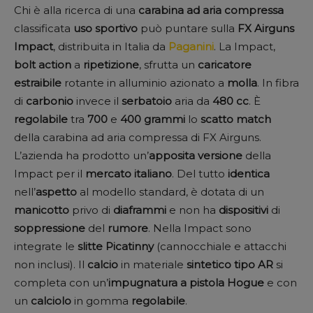
Chi è alla ricerca di una
carabina ad aria compressa
classificata
uso
sportivo
può puntare sulla
FX Airguns
Impact
, distribuita in Italia da
Paganini
. La Impact,
bolt
action
a
ripetizione
, sfrutta un
caricatore
estraibile
rotante in alluminio azionato a
molla
. In fibra
di
carbonio
invece il
serbatoio
aria da
480 cc
. È
regolabile
tra
700
e
400
grammi
lo
scatto
match
della carabina ad aria compressa di FX Airguns.
L’azienda ha prodotto un’
apposita versione
della
Impact per il
mercato
italiano
. Del tutto
identica
nell’
aspetto
al modello standard, è dotata di un
manicotto
privo di
diaframmi
e non ha
dispositivi
di
soppressione
del
rumore
. Nella Impact sono
integrate le
slitte
Picatinny
(cannocchiale e attacchi
non inclusi). Il
calcio
in materiale
sintetico
tipo
AR
si
completa con un’
impugnatura
a pistola Hogue
e con
un
calciolo
in gomma
regolabile
.