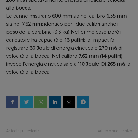
alla
bocca
.
Le canne misurano
600
mm
sia nel calibro
6,35 mm
sia nel
7,62 mm
; identico per i due calibri anche il
peso
della carabina (3,3 kg) Nel primo caso però il
caricatore ha capacità di
16
pallini
; la Impact fa
registrare
60
Joule
di energia cinetica e
270
m/s
di
velocità alla bocca. Nel calibro
7,62 mm
(
14
pallini
)
invece l’energia cinetica sale a
110 Joule
. Di
265 m/s
la
velocità alla bocca.
Articolo precedente
Articolo successivo