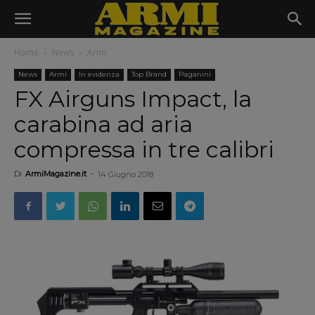
Home
News
Armi
News
Armi
In evidenza
Top Brand
Paganini
FX Airguns Impact, la
carabina ad aria
compressa in tre calibri
Di
ArmiMagazine.it
-
14 Giugno 2018