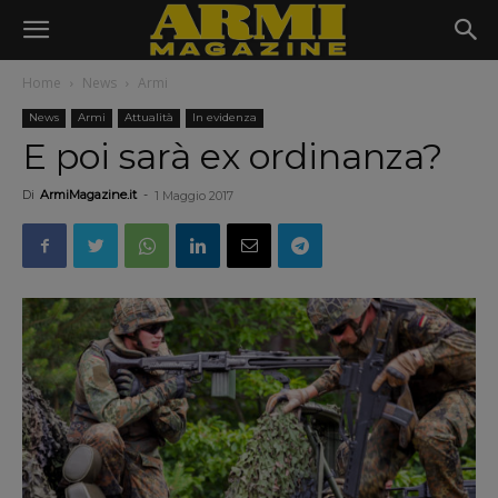
Home
News
Armi
News
Armi
Attualità
In evidenza
E poi sarà ex ordinanza?
Di
ArmiMagazine.it
-
1 Maggio 2017