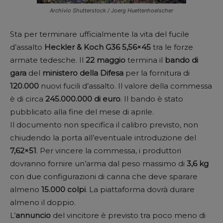
Archivio Shutterstock / Joerg Huettenhoelscher
Sta per terminare ufficialmente la vita del fucile
d’assalto
Heckler & Koch
G36 5,56×45
tra le forze
armate tedesche. Il
22
maggio
termina il
bando
di
gara
del
ministero della Difesa
per la fornitura di
120.000
nuovi fucili d’assalto. Il valore della commessa
è di circa
245.000.000 di euro
. Il bando è stato
pubblicato alla fine del mese di aprile.
Il documento non specifica il calibro previsto, non
chiudendo la porta all’eventuale introduzione del
7,62×51
. Per vincere la commessa, i produttori
dovranno fornire un’arma dal peso massimo di
3,6 kg
con due configurazioni di canna che deve sparare
almeno
15.000 colpi
. La piattaforma dovrà durare
almeno il doppio.
L’
annuncio
del vincitore è previsto tra poco meno di