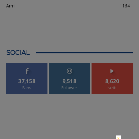
Armi
1164
SOCIAL
37,158
9,518
8,620
Fans
Follower
Iscritti
×