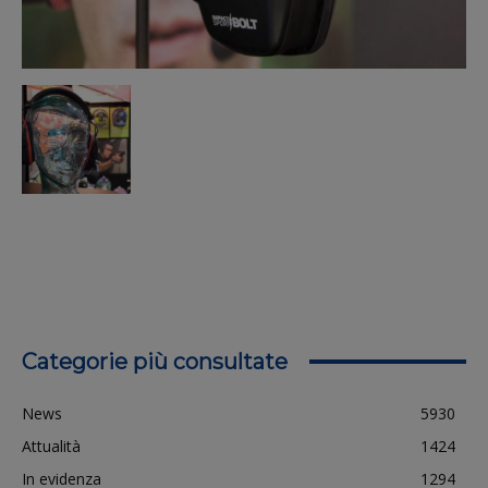
Categorie più consultate
News
5930
Attualità
1424
In evidenza
1294