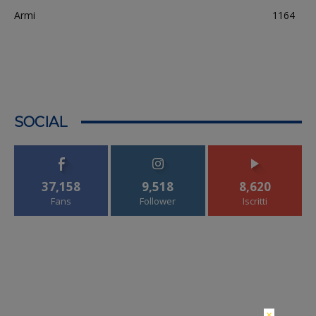
Armi
1164
SOCIAL
37,158
9,518
8,620
Fans
Follower
Iscritti
×