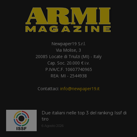
Newpaper19 S.r.l.
Via Molise, 3
20085 Locate di Triulzi (MI) - Italy
Cap. Soc. 20.000 € i.v.
P.IVA/C.F. 10607740965
REA: MI - 2544938
Contattaci:
info@newpaper19.it
Due italiani nelle top 3 del ranking Issf di
tiro
6 Agosto 2026