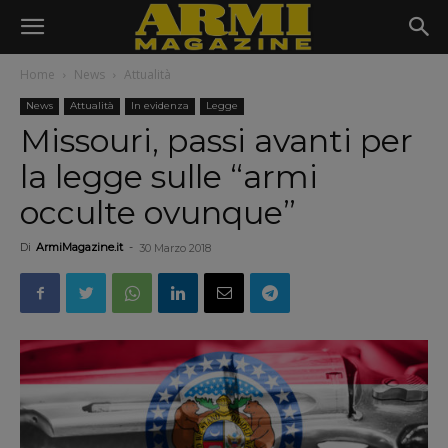
Home
News
Attualità
News
Attualità
In evidenza
Legge
Missouri, passi avanti per
la legge sulle “armi
occulte ovunque”
Di
ArmiMagazine.it
-
30 Marzo 2018