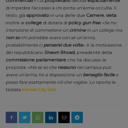
commerciali
il cui
proprietario
decida
esplicitamente
di impedire l’accesso a chi porta un’arma occulta. Il
testo, già
approvato
in una delle due
Camere
,
vieta
inoltre ai
college
di dotarsi di
policy
gun free
. «
Se ho
intenzione di commettere un
crimine
in un college ma
non so
chi potrebbe avere con sé un’arma,
probabilmente ci
penserei due volte
»: è la motivazione
del repubblicano
Shawn Rhoad
, presidente della
commissione parlamentare
che ha discusso la
proposta. «
Ma se so che
nessuno
nel campus può
avere un’arma, ho a disposizione un
bersaglio facile
e
posso fare esattamente ciò che voglio
». Lo riporta la
testata
Kansas City Star
.