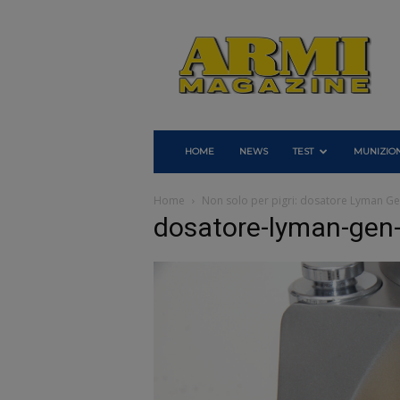
Armi
Magazine
HOME
NEWS
TEST
MUNIZION
Home
Non solo per pigri: dosatore Lyman Ge
dosatore-lyman-gen