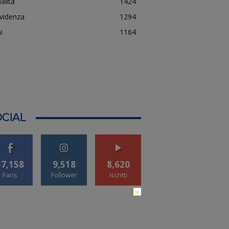
alità
1424
evidenza
1294
i
1164
CIAL
37,158
9,518
8,620
Fans
Follower
Iscritti
×