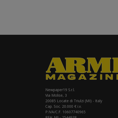
Newpaper19 S.r.l.
Via Molise, 3
20085 Locate di Triulzi (MI) - Italy
Cap. Soc. 20.000 € i.v.
P.IVA/C.F. 10607740965
REA: MI - 2544938