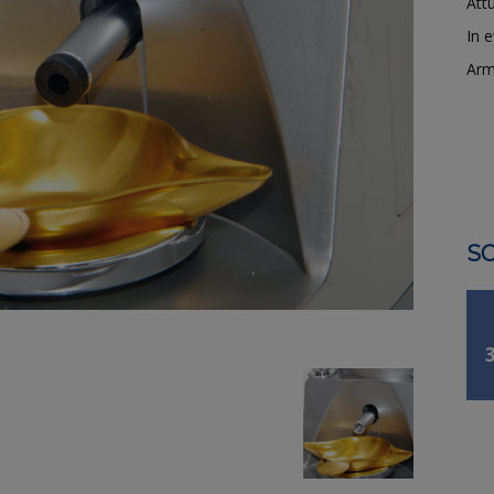
Attu
In 
Arm
SO