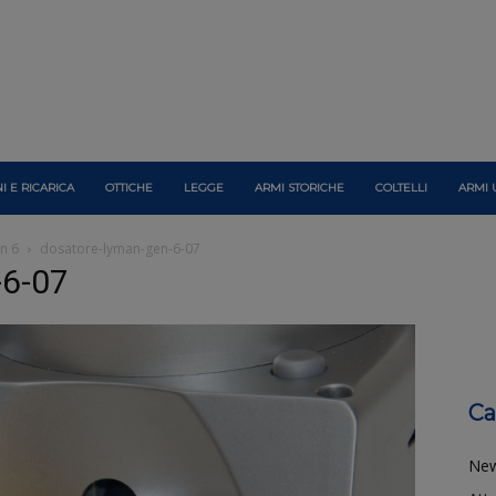
I E RICARICA
OTTICHE
LEGGE
ARMI STORICHE
COLTELLI
ARMI 
n 6
dosatore-lyman-gen-6-07
-6-07
Ca
Ne