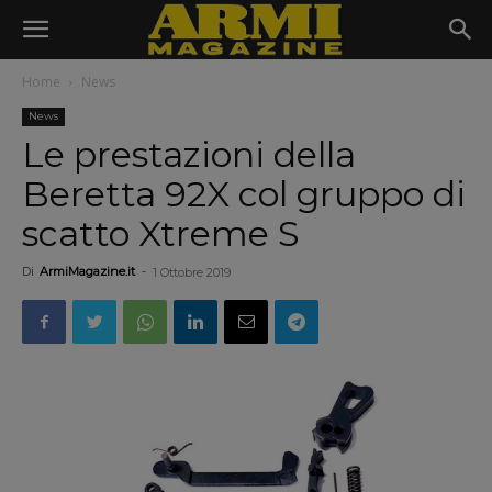
Home
News
News
Le prestazioni della
Beretta 92X col gruppo di
scatto Xtreme S
Di
ArmiMagazine.it
-
1 Ottobre 2019