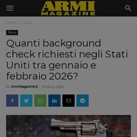
Home
News
News
Quanti background
check richiesti negli Stati
Uniti tra gennaio e
febbraio 2026?
Di
ArmiMagazine.it
-
8 Marzo 2026