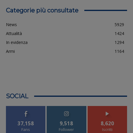
Categorie più consultate
News
5929
Attualità
1424
In evidenza
1294
Armi
1164
SOCIAL
37,158
9,518
8,620
Fans
Follower
Iscritti