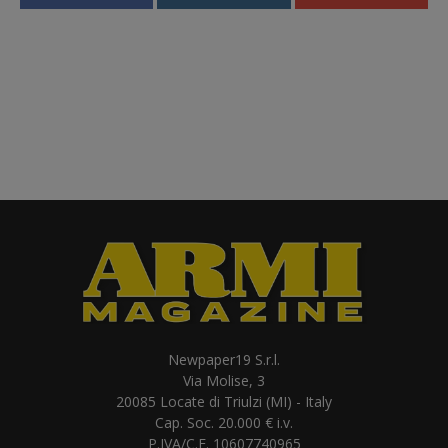
Newpaper19 S.r.l.
Via Molise, 3
20085 Locate di Triulzi (MI) - Italy
Cap. Soc. 20.000 € i.v.
P.IVA/C.F. 10607740965