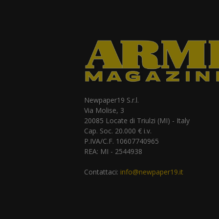
Newpaper19 S.r.l.
Via Molise, 3
20085 Locate di Triulzi (MI) - Italy
Cap. Soc. 20.000 € i.v.
P.IVA/C.F. 10607740965
REA: MI - 2544938
Contattaci:
info@newpaper19.it