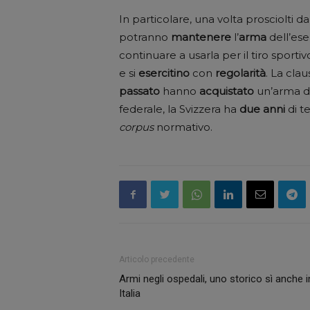
In particolare, una volta prosciolti d
potranno
mantenere
l’
arma
dell’ese
continuare a usarla per il tiro sporti
e si
esercitino
con
regolarità
. La clau
passato
hanno
acquistato
un’arma del
federale, la Svizzera ha
due anni
di 
corpus
normativo.
Articolo precedente
Armi negli ospedali, uno storico sì anche i
Italia