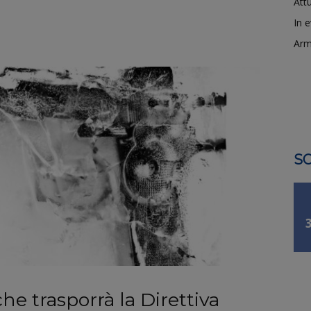
Attu
In 
Arm
SO
che trasporrà la Direttiva