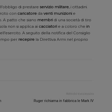
all’obbligo di prestare
servizio
militare
, i cittadini
rcito con
caricatore
da
venti
munizioni
e
vo. A patto che siano
membri
di una società di tiro
sola non si applica ai
cacciatori
e a coloro che
in
l’esercito. A seguito della notifica del Consiglio
tempo per
recepire
la Direttiva Armi nel proprio
Articolo successivo
n
Ruger richiama in fabbrica le Mark IV