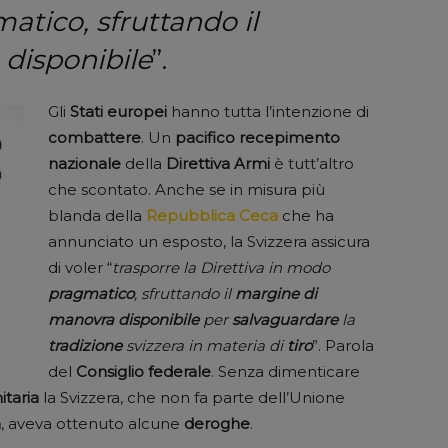
tico, sfruttando il
disponibile
”.
Gli
Stati europei
hanno tutta l’intenzione di
combattere
. Un
pacifico
recepimento
nazionale
della
Direttiva Armi
è tutt’altro
che scontato. Anche se in misura più
blanda della
Repubblica Ceca
che ha
annunciato un esposto, la Svizzera assicura
di voler “
trasporre la Direttiva in modo
pragmatico
, sfruttando il
margine di
manovra disponibile
per
salvaguardare
la
tradizione
svizzera in materia di
tiro
”. Parola
del
Consiglio federale
. Senza dimenticare
taria
la Svizzera, che non fa parte dell’Unione
n
, aveva ottenuto alcune
deroghe
.