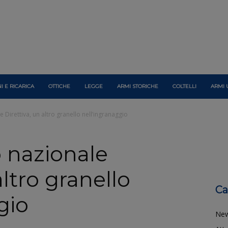
I E RICARICA
OTTICHE
LEGGE
ARMI STORICHE
COLTELLI
ARMI 
Direttiva, un altro granello nell’ingranaggio
 nazionale
altro granello
Ca
gio
Ne