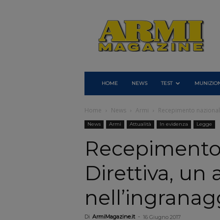
Armi
Magazine
HOME
NEWS
TEST
MUNIZION
Home
News
Armi
Recepimento nazionale 
News
Armi
Attualità
In evidenza
Legge
Recepimento
Direttiva, un 
nell’ingranag
Di
ArmiMagazine.it
-
16 Giugno 2017