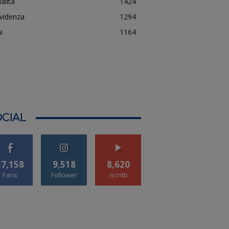
alità
1424
evidenza
1294
i
1164
CIAL
37,158
9,518
8,620
Fans
Follower
Iscritti