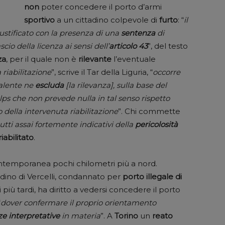
non
poter concedere il porto d’armi
sportivo
a un cittadino colpevole di
furto
: “
il
ustificato con la presenza di una
sentenza
di
ascio della licenza ai sensi dell’
articolo 43
”, del testo
za
, per il quale non è
rilevante
l’eventuale
 riabilitazione
”, scrive il Tar della Liguria, “
occorre
valente ne
escluda
[la rilevanza], sulla base del
lps che non prevede nulla in tal senso rispetto
o della intervenuta riabilitazione
”. Chi commette
tutti assai fortemente indicativi della
pericolosità
abilitato
.
ntemporanea pochi chilometri più a nord.
dino di Vercelli, condannato per
porto illegale di
più tardi, ha diritto a vedersi concedere il porto
“
dover confermare il proprio orientamento
ze
interpretative
in materia
”. A
Torino
un
reato