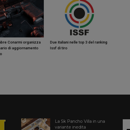
mbre Conarmi organizza
Due italiani nelle top 3 del ranking
ario di aggiornamento
Issf di tiro
vo
La Sk Pancho Villa in una
variante inedita