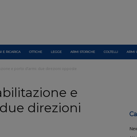
I E RICARICA
OTTICHE
LEGGE
ARMI STORICHE
COLTELLI
ARMI 
azione e porto d’armi: due direzioni opposte
bilitazione e
 due direzioni
Ca
Ne