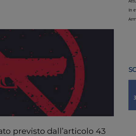
Attu
In 
Arm
SO
o previsto dall’articolo 43