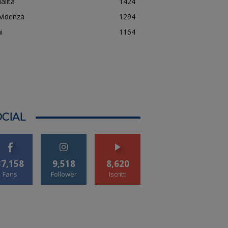
alità
1424
evidenza
1294
i
1164
CIAL
37,158
9,518
8,620
Fans
Follower
Iscritti