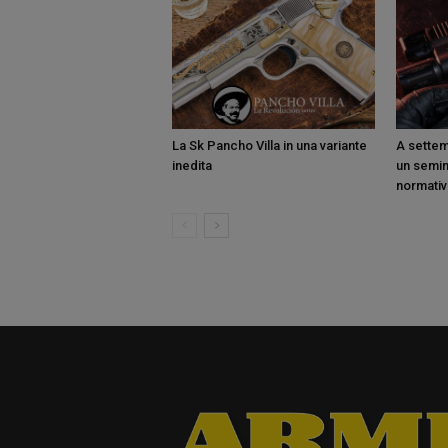
La Sk Pancho Villa in una variante
A sette
inedita
un semin
normati