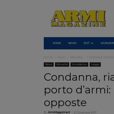
Armi
Magazine
HOME
NEWS
TEST
MUNIZION
Home
News
Attualità
Condanna, riabilit
News
Attualità
In evidenza
Legge
Condanna, ria
porto d’armi:
opposte
Di
ArmiMagazine.it
-
21 Dicembre 2017