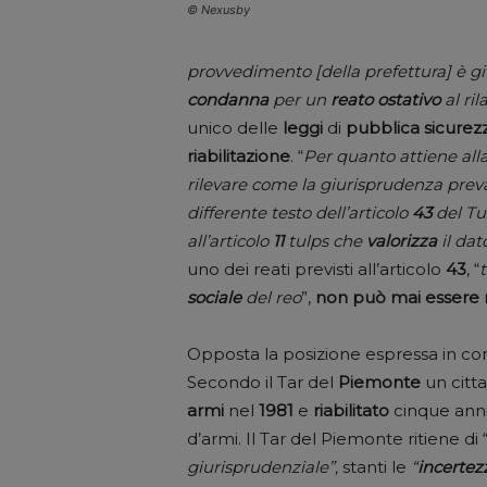
© Nexusby
provvedimento [della prefettura] è gi
condanna
per un
reato
ostativo
al ril
unico delle
leggi
di
pubblica
sicurez
riabilitazione
. “
Per quanto attiene alla
rilevare come la giurisprudenza pre
differente testo dell’articolo
43
del Tu
all’articolo
11
tulps che
valorizza
il dat
uno dei reati previsti all’articolo
43
, “
sociale
del reo
”,
non può mai essere ri
Opposta la posizione espressa in co
Secondo il Tar del
Piemonte
un citta
armi
nel
1981
e
riabilitato
cinque anni 
d’armi. Il Tar del Piemonte ritiene di 
giurisprudenziale”,
stanti le
“
incertez