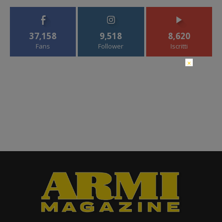
37,158
9,518
8,620
Fans
Follower
Iscritti
×