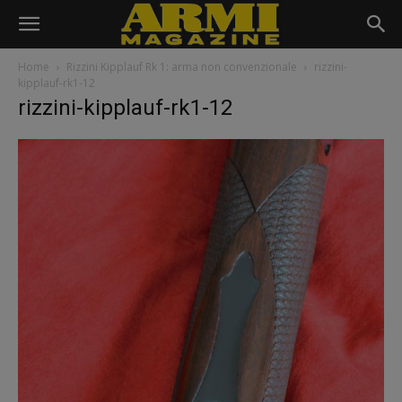
Home
Rizzini Kipplauf Rk 1: arma non convenzionale
rizzini-
kipplauf-rk1-12
rizzini-kipplauf-rk1-12