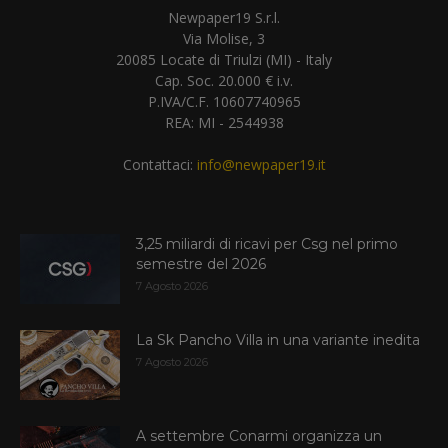
Newpaper19 S.r.l.
Via Molise, 3
20085 Locate di Triulzi (MI) - Italy
Cap. Soc. 20.000 € i.v.
P.IVA/C.F. 10607740965
REA: MI - 2544938
Contattaci:
info@newpaper19.it
3,25 miliardi di ricavi per Csg nel primo
semestre del 2026
7 Agosto 2026
La Sk Pancho Villa in una variante inedita
7 Agosto 2026
A settembre Conarmi organizza un