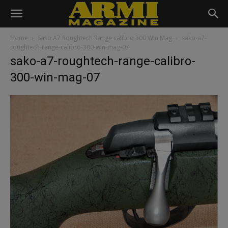
Home
Sako A7 Roughtech Range calibro 300 Win Mag
sako-a7-
roughtech-range-calibro-300-win-mag-07
sako-a7-roughtech-range-calibro-
300-win-mag-07