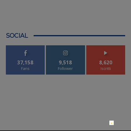
SOCIAL
37,158
9,518
8,620
Fans
Follower
Iscritti
×