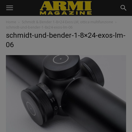
Home
Schmidt & Bender 1-8×24 Exos LM, ottica multifunzione
schmidt-und-bender-1-8x24-exos-lm-06
schmidt-und-bender-1-8×24-exos-lm-
06