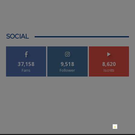
SOCIAL
37,158
9,518
8,620
Fans
Follower
Iscritti
×