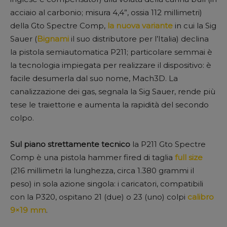
acciaio al carbonio; misura 4,4”, ossia 112 millimetri)
della Gto Spectre Comp,
la nuova variante
in cui la Sig
Sauer (
Bignami
il suo distributore per l’Italia) declina
la pistola semiautomatica P211; particolare semmai è
la tecnologia impiegata per realizzare il dispositivo: è
facile desumerla dal suo nome, Mach3D. La
canalizzazione dei gas, segnala la Sig Sauer, rende più
tese le traiettorie e aumenta la rapidità del secondo
colpo.
Sul piano strettamente tecnico
la P211 Gto Spectre
Comp è una pistola hammer fired di taglia
full size
(216 millimetri la lunghezza, circa 1.380 grammi il
peso) in sola azione singola: i caricatori, compatibili
con la P320, ospitano 21 (due) o 23 (uno) colpi
calibro
9×19 mm
.