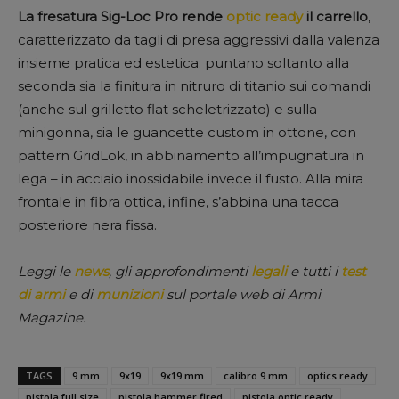
La fresatura Sig-Loc Pro rende
optic ready
il carrello
,
caratterizzato da tagli di presa aggressivi dalla valenza
insieme pratica ed estetica; puntano soltanto alla
seconda sia la finitura in nitruro di titanio sui comandi
(anche sul grilletto flat scheletrizzato) e sulla
minigonna, sia le guancette custom in ottone, con
pattern GridLok, in abbinamento all’impugnatura in
lega – in acciaio inossidabile invece il fusto. Alla mira
frontale in fibra ottica, infine, s’abbina una tacca
posteriore nera fissa.
Leggi le
news
, gli approfondimenti
legali
e tutti i
test
di armi
e di
munizioni
sul portale web di Armi
Magazine.
TAGS
9 mm
9x19
9x19 mm
calibro 9 mm
optics ready
pistola full size
pistola hammer fired
pistola optic ready