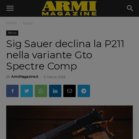
Home
News
News
Sig Sauer declina la P211
nella variante Gto
Spectre Comp
Di
ArmiMagazine.it
-
12 Marzo 2026